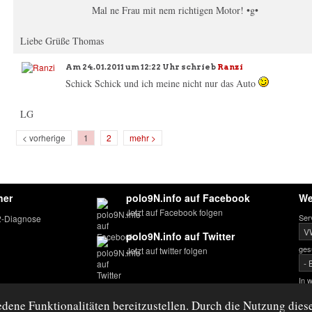
Mal ne Frau mit nem richtigen Motor! •g•
Liebe Grüße Thomas
Am
24.01.2011 um 12:22 Uhr
schrieb
Ranzi
Schick Schick und ich meine nicht nur das Auto
LG
< vorherige
1
2
mehr >
ner
polo9N.info auf Facebook
We
Jetzt auf Facebook folgen
Ser
-Diagnose
polo9N.info auf Twitter
ges
Jetzt auf twitter folgen
In 
ene Funktionalitäten bereitzustellen. Durch die Nutzung diese