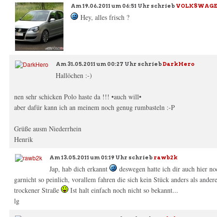
Am
19.06.2011 um 06:51 Uhr
schrieb
VOLKSWAGEN
Hey, alles frisch ?
Am
31.05.2011 um 00:27 Uhr
schrieb
DarkHero
Hallöchen :-)
nen sehr schicken Polo haste da !!! •auch will•
aber dafür kann ich an meinem noch genug rumbasteln :-P
Grüße ausm Niederrhein
Henrik
Am
13.05.2011 um 01:19 Uhr
schrieb
rawb2k
Jap, hab dich erkannt
deswegen hatte ich dir auch hier no
garnicht so peinlich, vorallem fahren die sich kein Stück anders als ander
trockener Straße
Ist halt einfach noch nicht so bekannt...
lg