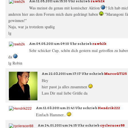
Am
12.05.2011 um 15:10 Uhr
schrieb
rawb2k
Was meinst du genau mit komischer Aktion
? Ich hab mic
anderen hier aus dem Forum mich dazu gedrängt haben
"Marangoni fäh
gewinnen!"
Naja, war ja trotzdem spaßig
lg
Am
09.05.2011 um 09:10 Uhr
schrieb
rawb2k
Sehr schicker Cup, schön dich gestern mal getroffen zu hab
da
lg Robin
Am
22.03.2011 um 17:17 Uhr
schrieb
MarcoGTI25
Hey
hier passt ja alles zusammen
Lass Dir mal liebe Grüße da
Am
12.03.2011 um 21:41 Uhr
schrieb
Hendrik222
Einfach Hammer..
Am
24.01.2011 um 14:15 Uhr
schrieb
cycleracer88