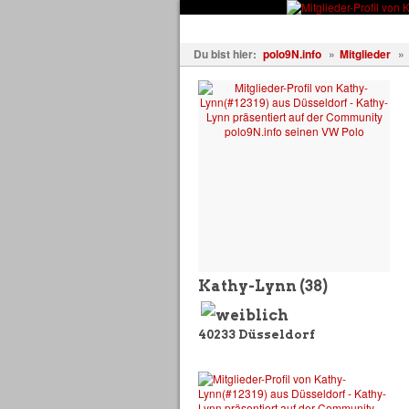
Fahrzeuge
Fotos
Treffen
Du bist hier:
polo9N.info
»
Mitglieder
»
Kathy-Lynn
(38)
40233
Düsseldorf