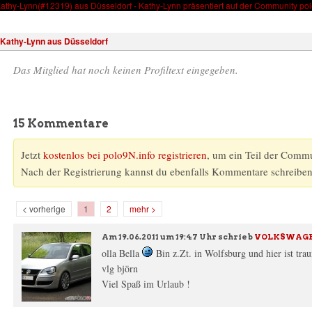
Wissen
Forum
Kostenlos registrieren!
Anmelden
Kathy-Lynn aus Düsseldorf
Das Mitglied hat noch keinen Profiltext eingegeben.
15 Kommentare
Jetzt
kostenlos bei polo9N.info registrieren
, um ein Teil der Comm
Nach der Registrierung kannst du ebenfalls Kommentare schreiben
< vorherige
1
2
mehr >
Am
19.06.2011 um 19:47 Uhr
schrieb
VOLKSWAGEN
olla Bella
Bin z.Zt. in Wolfsburg und hier ist tra
vlg björn
Viel Spaß im Urlaub !