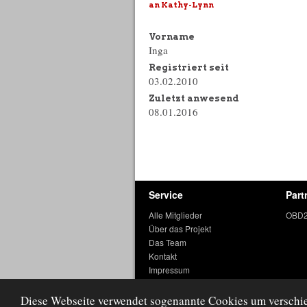
an Kathy-Lynn
Vorname
Inga
Registriert seit
03.02.2010
Zuletzt anwesend
08.01.2016
Service
Part
Alle Mitglieder
OBD2
Über das Projekt
Das Team
Kontakt
Impressum
Datenschutz
Nutzungsbedingungen
Diese Webseite verwendet sogenannte Cookies um verschied