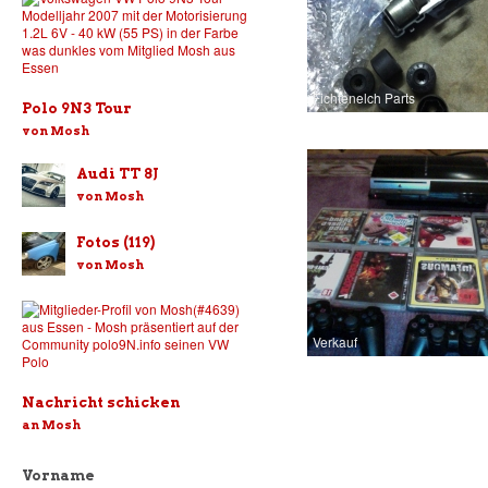
Fichtenelch Parts
Polo 9N3 Tour
von Mosh
Audi TT 8J
von Mosh
Fotos (119)
von Mosh
Verkauf
Nachricht schicken
an Mosh
Vorname