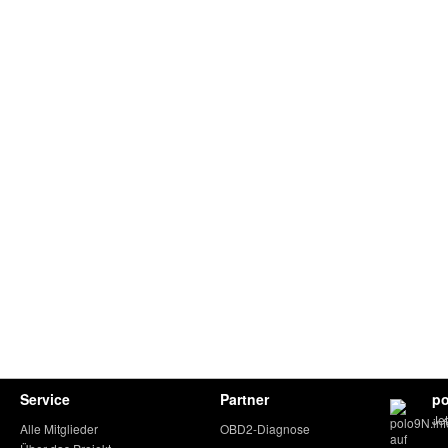
Service
Partner
po
Je
Alle Mitglieder
OBD2-Diagnose