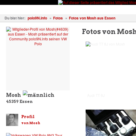
Fahrzeuge
Fotos
Treffen
Wissen
Forum
Kostenl
Du bist hier:
polo9N.info
»
Fotos
»
Fotos von Mosh aus Essen
Fotos von Mosh
Mosh
Audi TT 8J
45359
Essen
Profil
von Mosh