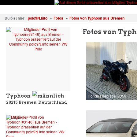
Fahrzeuge
Fotos
Treffen
Wissen
Forum
Kostenl
Du bist hier:
polo9N.info
»
Fotos
»
Fotos von Typhoon aus Bremen
Fotos von Typ
Typhoon
Honda Fireblade SC59
28215
Bremen
,
Deutschland