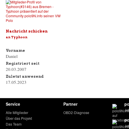
Nachricht schicken
an Typhoon
Vorname
Daniel
Registriert seit
20.03.2007
Zuletzt anwesend
17.05.2023
Service
Partner
po
Je
Alle Mitglieder
OBD2-Diagnose
Über das Projekt
po
Das Team
Jet