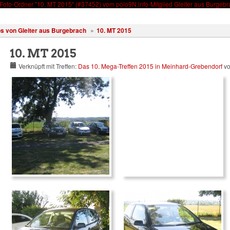
Wissen
Forum
Kostenlos registrieren!
Anmelden
s von Gleiter aus Burgebrach
»
10. MT 2015
10. MT 2015
Verknüpft mit Treffen:
Das 10. Mega-Treffen 2015 in Meinhard-Grebendorf
vo