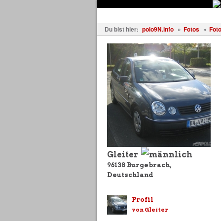
Fahrzeuge
Fotos
Treffen
Du bist hier:
polo9N.info
»
Fotos
»
Foto
Gleiter
96138
Burgebrach
,
Deutschland
Profil
von Gleiter