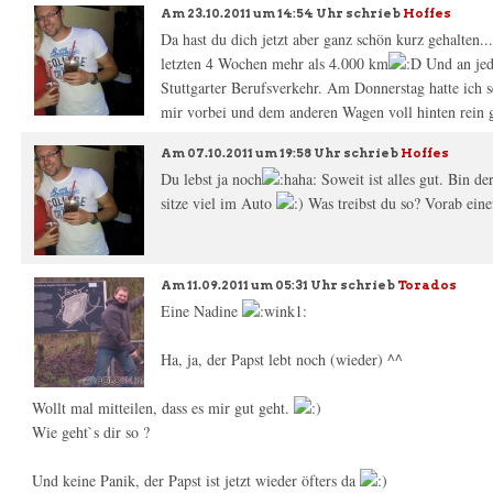
Am
23.10.2011 um 14:54 Uhr
schrieb
Hoffes
Da hast du dich jetzt aber ganz schön kurz gehalten... 
letzten 4 Wochen mehr als 4.000 km
Und an jed
Stuttgarter Berufsverkehr. Am Donnerstag hatte ich s
mir vorbei und dem anderen Wagen voll hinten rein 
Am
07.10.2011 um 19:58 Uhr
schrieb
Hoffes
Du lebst ja noch
Soweit ist alles gut. Bin de
sitze viel im Auto
Was treibst du so? Vorab ein
Am
11.09.2011 um 05:31 Uhr
schrieb
Torados
Eine Nadine
Ha, ja, der Papst lebt noch (wieder) ^^
Wollt mal mitteilen, dass es mir gut geht.
Wie geht`s dir so ?
Und keine Panik, der Papst ist jetzt wieder öfters da