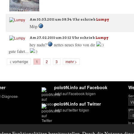
Am
10.03.2011 um 08:34 Uhr
schrieb
Lumpy
Möp
Am
27.02.2011 um 20:12 Uhr
schrieb
Lumpy
hey nadu?
nettes neues foto von dir
gute fahrt...
< vorherige
1
2
3
mehr >
ner
polo9N.info auf Facebook
We
Jetzt auf Facebook folgen
Ser
-Diagnose
polo9N.info auf Twitter
ges
Jetzt auf twitter folgen
In 
ene Funktionalitäten bereitzustellen. Durch die Nutzung diese