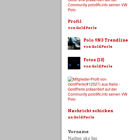
Profil
von GoldPerle
Polo 9N3 Trendline
von GoldPerle
Fotos (13)
von GoldPerle
Nachricht schicken
an GoldPerle
Vorname
Nadine aka Ine