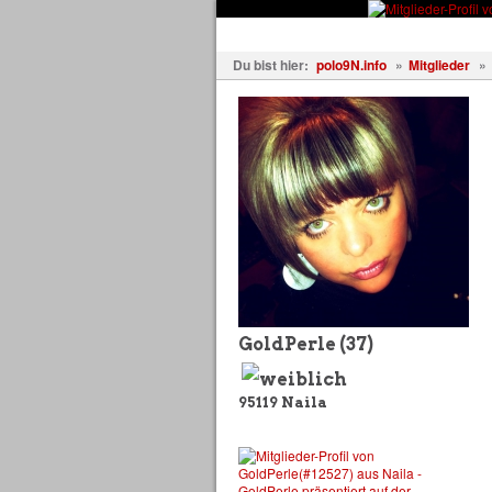
Fahrzeuge
Fotos
Treffen
Du bist hier:
polo9N.info
»
Mitglieder
»
GoldPerle
(37)
95119
Naila