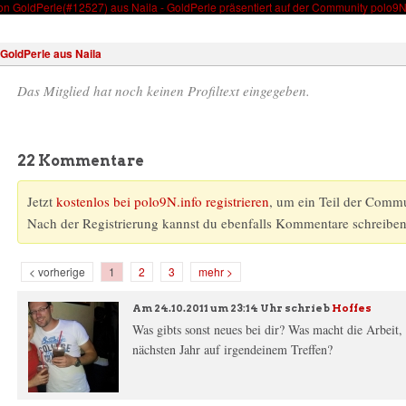
Wissen
Forum
Kostenlos registrieren!
Anmelden
GoldPerle aus Naila
Das Mitglied hat noch keinen Profiltext eingegeben.
22 Kommentare
Jetzt
kostenlos bei polo9N.info registrieren
, um ein Teil der Comm
Nach der Registrierung kannst du ebenfalls Kommentare schreiben
< vorherige
1
2
3
mehr >
Am
24.10.2011 um 23:14 Uhr
schrieb
Hoffes
Was gibts sonst neues bei dir? Was macht die Arbeit,
nächsten Jahr auf irgendeinem Treffen?