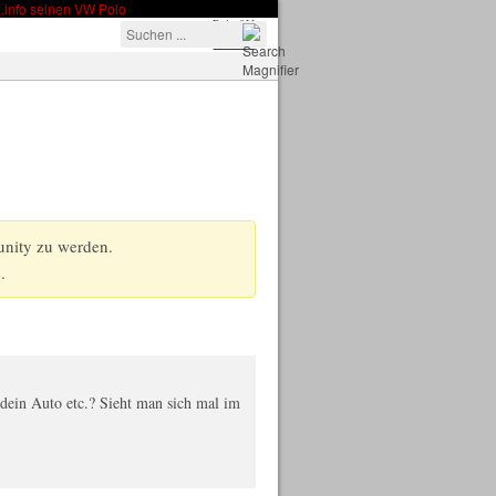
Polo 9N
Polo 6R
unity zu werden.
.
 dein Auto etc.? Sieht man sich mal im