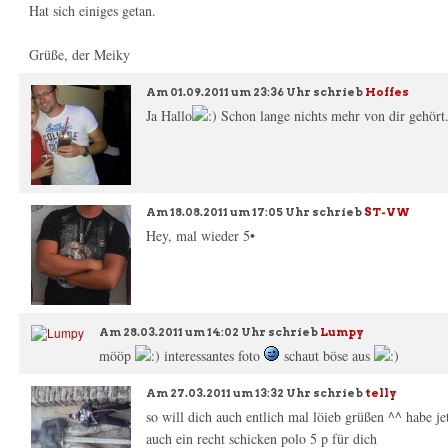
Hat sich einiges getan.
Grüße, der Meiky
Am
01.09.2011 um 23:36 Uhr
schrieb
Hoffes
Ja Hallo
Schon lange nichts mehr von dir gehört..
Am
18.08.2011 um 17:05 Uhr
schrieb
ST-VW
Hey, mal wieder 5•
Am
28.03.2011 um 14:02 Uhr
schrieb
Lumpy
mööp
interessantes foto
schaut böse aus
Am
27.03.2011 um 13:32 Uhr
schrieb
telly
so will dich auch entlich mal löieb grüßen ^^ habe je
auch ein recht schicken polo 5 p für dich