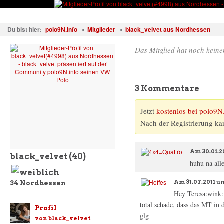
Fahrzeuge
Fotos
Treffen
Wissen
Forum
Kostenl
Du bist hier:
polo9N.info
»
Mitglieder
»
black_velvet aus Nordhessen
Das Mitglied hat noch keinen
3 Kommentare
Jetzt
kostenlos bei polo9N.
Nach der Registrierung ka
Am
30.01.2
black_velvet
(40)
huhu na alle
Am
31.07.2011 u
34
Nordhessen
Hey Teresa:wink: 
total schade, dass das MT in
Profil
glg
von black_velvet