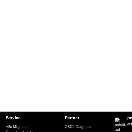
Service
Partner
po
Je
Alle Mitglieder
OBD2-Diagnose