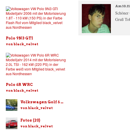
Am
10.1
Schöner 
Gruß Tob
Polo 9N3 GTI
von black_velvet
Polo 6R WRC
von black_velvet
Volkswagen Golf 6 ...
von black_velvet
Fotos (20)
von black_velvet