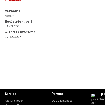
an fabkuhl
Vorname
Fabian
Registriert seit
04.03.2010
Zuletzt anwesend
29.12.2025
Service
Partner
po
Je
Alle Mitglieder
OBD2-Diagnose