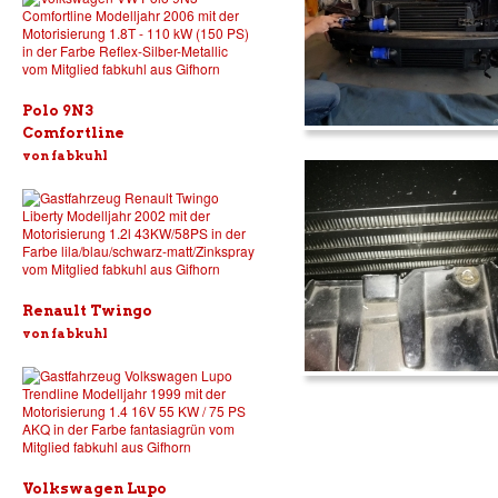
Polo 9N3
Comfortline
von fabkuhl
Renault Twingo
von fabkuhl
Volkswagen Lupo