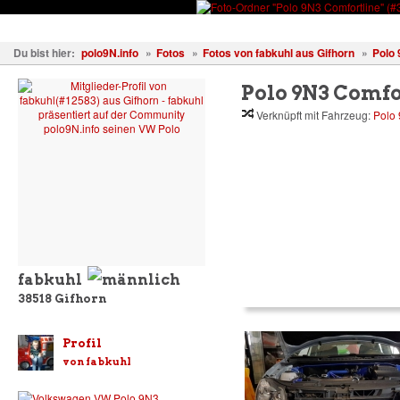
Fahrzeuge
Fotos
Treffen
Wissen
Forum
Kostenl
Du bist hier:
polo9N.info
»
Fotos
»
Fotos von fabkuhl aus Gifhorn
»
Polo 
Polo 9N3 Comfo
Verknüpft mit Fahrzeug:
Polo 
fabkuhl
38518
Gifhorn
Profil
von fabkuhl