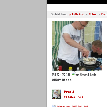
Fahrzeuge
Fotos
Treffen
Du bist hier:
polo9N.info
»
Fotos
»
Foto
RIE - K 15
01589
Riesa
Profil
von RIE - K 15