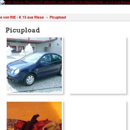
Wissen
Forum
Kostenlos registrieren!
Anmelden
s von RIE - K 15 aus Riesa
»
Picupload
Picupload