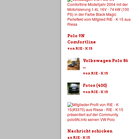
Polo 9N
Comfortline
von RIE - K 15
Volkswagen Polo 86
...
von RIE - K 15
Fotos (400)
von RIE - K 15
Nachricht schicken
an RIE - K 15