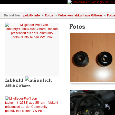
Fahrzeuge
Fotos
Treffen
Wissen
Forum
Kostenl
Du bist hier:
polo9N.info
»
Fotos
»
Fotos von fabkuhl aus Gifhorn
»
Foto
Fotos
fabkuhl
38518
Gifhorn