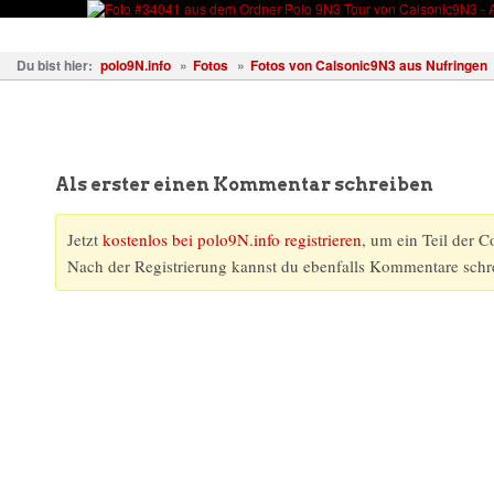
Fahrzeuge
Fotos
Treffen
Wissen
Forum
Kostenl
Du bist hier:
polo9N.info
»
Fotos
»
Fotos von Calsonic9N3 aus Nufringen
Als erster einen Kommentar schreiben
Jetzt
kostenlos bei polo9N.info registrieren
, um ein Teil der 
Nach der Registrierung kannst du ebenfalls Kommentare schr