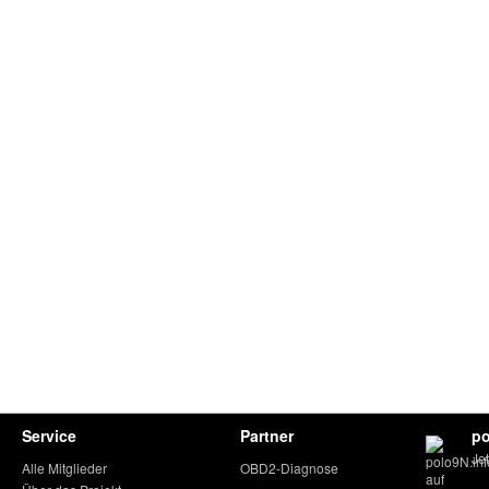
Service
Partner
po
Je
Alle Mitglieder
OBD2-Diagnose