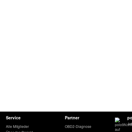
Service
Partner
po
Je
Alle Mitglieder
OBD2-Diagnose