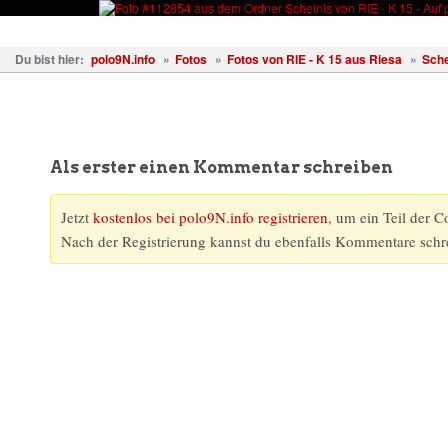
Fahrzeuge
Fotos
Treffen
Wissen
Forum
Kostenl
Du bist hier:
polo9N.info
»
Fotos
»
Fotos von RIE - K 15 aus Riesa
»
Sche
Als erster einen Kommentar schreiben
Jetzt
kostenlos bei polo9N.info registrieren
, um ein Teil der 
Nach der Registrierung kannst du ebenfalls Kommentare schr