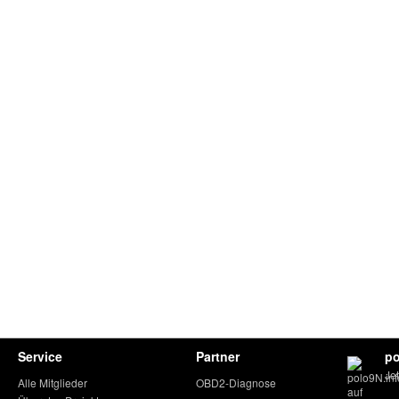
Service
Partner
po
Je
Alle Mitglieder
OBD2-Diagnose