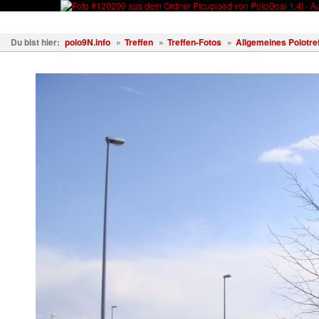
Fahrzeuge
Fotos
Treffen
Wissen
Forum
Kostenl
Du bist hier:
polo9N.info
»
Treffen
»
Treffen-Fotos
»
Allgemeines Polotref