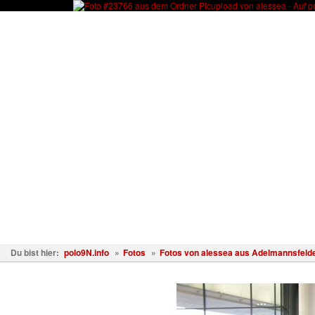
Fahrzeuge
Fotos
Treffen
Wissen
Forum
Kostenl
Du bist hier:
polo9N.info
»
Fotos
»
Fotos von alessea aus Adelmannsfeld