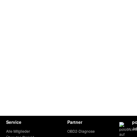
Service
Partner
po
Je
Alle Mitglieder
OBD2-Diagnose