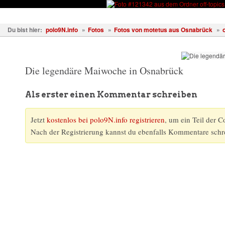
Fahrzeuge
Fotos
Treffen
Wissen
Forum
Kostenl
Du bist hier:
polo9N.info
»
Fotos
»
Fotos von motetus aus Osnabrück
»
Die legendäre Maiwoche in Osnabrück
Als erster einen Kommentar schreiben
Jetzt
kostenlos bei polo9N.info registrieren
, um ein Teil der 
Nach der Registrierung kannst du ebenfalls Kommentare schr