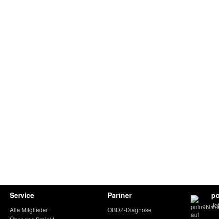
Service
Partner
po
Je
Alle Mitglieder
OBD2-Diagnose